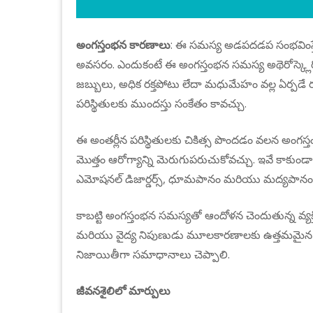
అంగస్తంభన కారణాలు
: ఈ సమస్య అడపదడప సంభవింస్తే స
అవసరం. ఎందుకంటే ఈ అంగస్తంభన సమస్య అథెరోస్క్లెరో
జబ్బులు, అధిక రక్తపోటు లేదా మధుమేహం వల్ల ఏర్పడే రక
పరిస్థితులకు ముందస్తు సంకేతం కావచ్చు.
ఈ అంతర్లీన పరిస్థితులకు చికిత్స పొందడం వలన అంగ
మొత్తం ఆరోగ్యాన్ని మెరుగుపరుచుకోవచ్చు. ఇవే కాకు
ఎమోషనల్ డిజార్డర్స్, ధూమపానం మరియు మద్యపానం 
కాబట్టి అంగస్తంభన సమస్యతో ఆందోళన చెందుతున్న వ్యక్తి
మరియు వైద్య నిపుణుడు మూలకారణాలకు ఉత్తమమైన చిక
నిజాయితీగా సమాధానాలు చెప్పాలి.
జీవనశైలిలో
మార్పులు