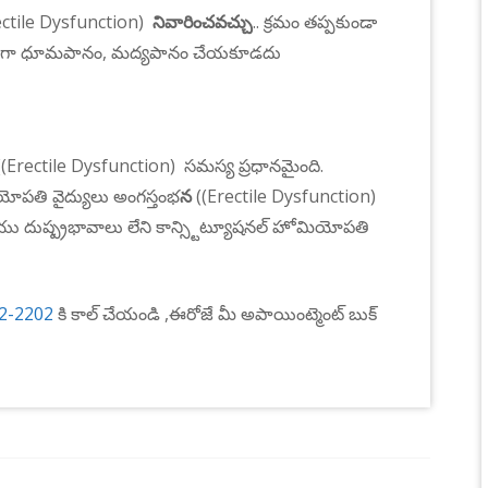
ectile Dysfunction
)
నివారించవచ్చు
.
.
క్రమం
తప్పకుండా
గా
ధూమపానం
,
మద్యపానం
చేయకూడదు
(Erectile Dysfunction) సమస్య ప్రధానమైంది.
యోపతి వైద్యులు అంగస్తంభ
న
((Erectile Dysfunction)
 దుష్ప్రభావాలు లేని కాన్స్టిట్యూషనల్ హోమియోపతి
2-2202
కి కాల్ చేయండి ,ఈరోజే మీ అపాయింట్మెంట్ బుక్