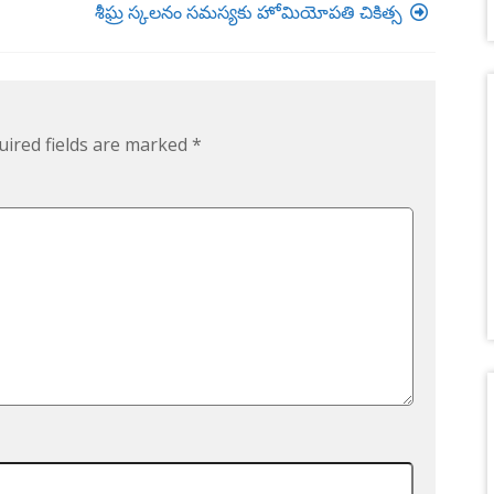
శీఘ్ర స్కలనం సమస్యకు హోమియోపతి చికిత్స
uired fields are marked
*