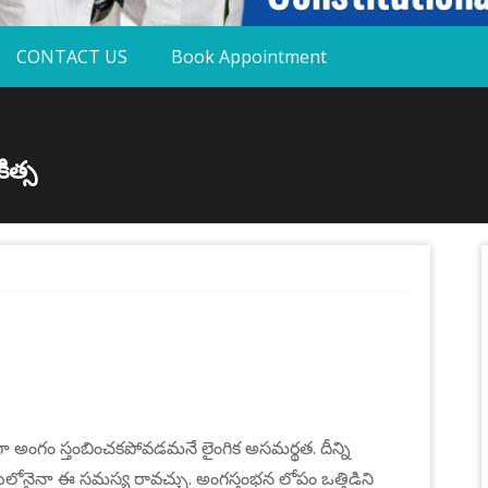
CONTACT US
Book Appointment
ిత్స
ంగం స్తంబించకపోవడమనే లైంగిక అసమర్థత. దీన్ని
ోనైనా ఈ సమస్య రావచ్చు. అంగస్తంభన లోపం ఒత్తిడిని