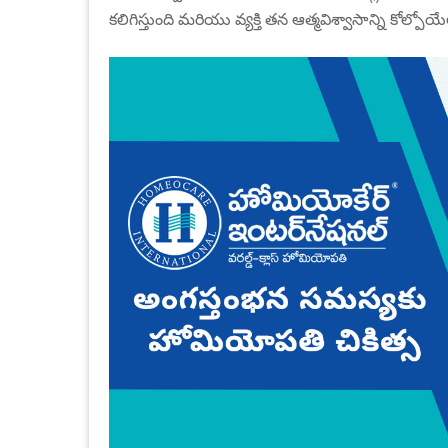
కలిగిస్తుంది మరియు వ్యక్తి తన ఆత్మవిశ్వాసాన్ని కోల్పోయేల