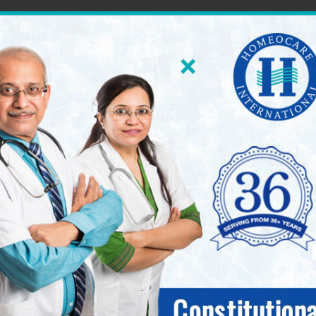
60 World Class Homeopathy Clinics across South Ind
International 
seases.