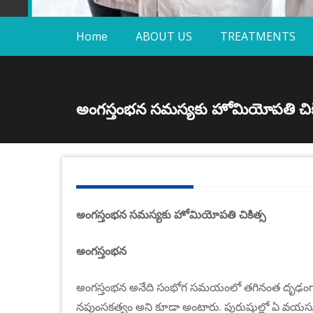
Home
ABOUT US
TREATMENTS
అంగస్తంభన సమస్యకు హోమియోపతి చిక
అంగస్తంభన సమస్యకు హోమియోపతి చికిత్స
అంగస్తంభన
అంగస్తంభన అనేది సంభోగ సమయంలో తగినంత దృఢంగా అ
నపుంసకత్వం అని కూడా అంటారు. పురుషుల్లో ఏ వయసుల