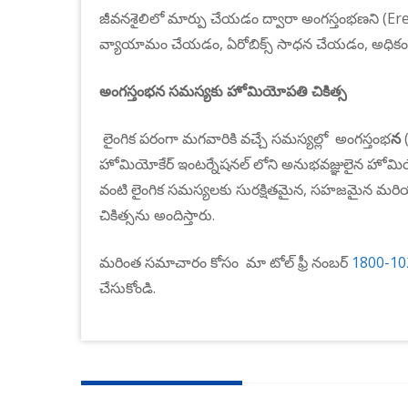
జీవనశైలిలో
మార్పు
చేయడం
ద్వారా
అంగస్తంభణని
(Er
వ్యాయామం
చేయడం
,
ఏరోబిక్స్
సాధన
చేయడం
,
అధికం
అంగస్తంభన సమస్యకు హోమియోపతి చికిత్స
లైంగిక పరంగా మగవారికి వచ్చే సమస్యల్లో అంగస్తంభ
న
(
హోమియోకేర్ ఇంటర్నేషనల్ లోని అనుభవజ్ఞులైన హోమి
వంటి లైంగిక సమస్యలకు సురక్షితమైన, సహజమైన మరియు
చికిత్సను అందిస్తారు.
మరింత సమాచారం కోసం మా టోల్ ఫ్రీ నంబర్
1800-10
చేసుకోండి.