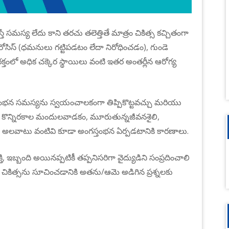
మస్య లేదు కాని తరచు తలెత్తితే మాత్రం చికిత్స కచ్చితంగా
సిస్ (ధమనులు గట్టిపడటం లేదా నిరోధించడం), గుండె
్తంలో అధిక చక్కెర స్థాయిలు వంటి ఇతర అంతర్లీన ఆరోగ్య
స్తంభన సమస్యను స్వయంచాలకంగా తిప్పికొట్టవచ్చు మరియు
ండా కొన్నిరకాల మందులవాడకం, మూరుతున్నజీవనశైలి,
అలవాటు వంటివి కూడా అంగస్తంభన ఏర్పడటానికి కారణాలు.
, ఇబ్బంది అయినప్పటికీ తప్పనిసరిగా వైద్యుడిని సంప్రదించాలి
ిత్సను సూచించడానికి అతను/ఆమె అడిగిన ప్రశ్నలకు