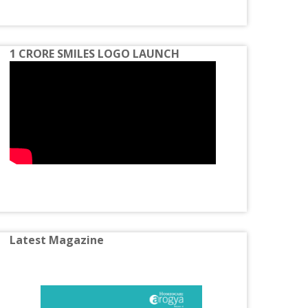
Spondylosis
Homeopathy Treatment for Constipation
1 CRORE SMILES LOGO LAUNCH
Homeopathy Treatment for Disc Bulge
Homeopathy Treatment for Diabetes
Homeopathy Treatment for Eczema
Homeopathy Treatment for Gastric
Problems
Homeopathy Treatment for Gall Bladder
Stone
Homeopathy Treatment for Hormone
Latest Magazine
Imbalance
Homeopathy Treatment for Irritable Bowel
Syndrome