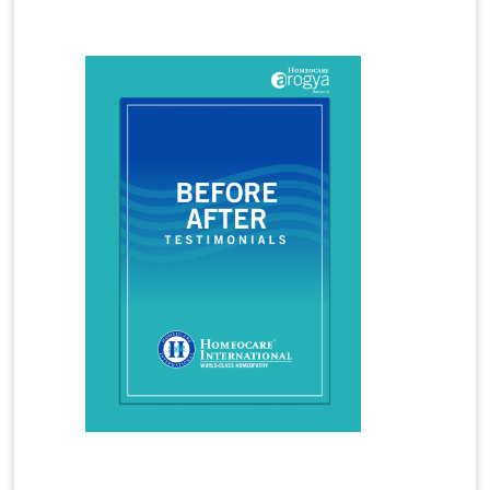
Homeopathy Treatment for Irritable Bowel
Syndrome
Homeopathy Treatment for Infertility
Homeopathy Treatment for Irregular Periods
Homeopathy Treatment for Joint Pains
Homeopathy Treatment for Knee Pain
Homeopathy Treatment for Kidney Stones
Homeopathy Treatment for Lumbar Spondylosis
Homeopathy Treatment for Migraine
Homeopathy Treatment for Osteoarthritis
Homeopathy Treatment for PCOS