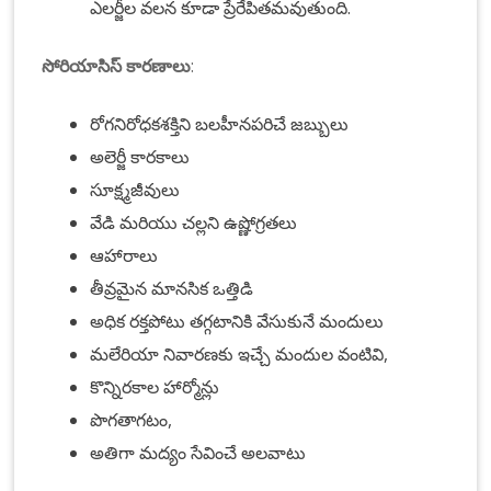
ఎలర్జీల వలన కూడా ప్రేరేపితమవుతుంది.
సోరియాసిస్
కారణాలు
:
రోగనిరోధకశక్తిని బలహీనపరిచే జబ్బులు
అలెర్జీ కారకాలు
సూక్ష్మజీవులు
వేడి మరియు చల్లని ఉష్ణోగ్రతలు
ఆహారాలు
తీవ్రమైన మానసిక ఒత్తిడి
అధిక రక్తపోటు తగ్గటానికి వేసుకునే మందులు
మలేరియా నివారణకు ఇచ్చే మందుల వంటివి,
కొన్నిరకాల
హార్మోన్లు
పొగతాగటం,
అతిగా మద్యం సేవించే అలవాటు