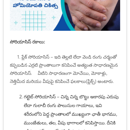
సోరియాసిస్ రకాలు:
1.
ప్లేక్ సోరియాసిస్ – ఇది తెల్లటి లేదా వెండి రంగు చర్మంతో
కప్పబడిన ఎర్రటి ప్రాంతాలుగా కనిపించే అత్యంత సాధారణమైన
సోరియాసిస్. వీటిని సాధారణంగా మోచేయి, మోకాళ్లు,
నెత్తిమీద మరియు వీపుపై కనిపించే ఫలకాలు(ప్లేక్స్) అంటారు.
గట్టెట్ సోరియాసిస్ – చిన్న చిన్న బొట్టు ఆకారపు ఎరుపు
లేదా గులాబీ రంగు పొలుసుల గాయాలు, ఇవి
శరీరంలోని పెద్ద ప్రాంతాలలో ముఖ్యంగా
ఛాతీ భాగము,
ముంజేతులు,
తల,
వీపు భాగాలలో
కనిపిస్తాయి.
దీనికి