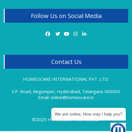
Homeopathy Treatment for Tonsillitis
Follow Us on Social Media
Homeopathy Treatment for Uterine Fibroids
Homeopathy Treatment for Vitiligo
Homeopathy Treatment for Varicose Veins
Contact Us
HOMEOCARE INTERNATIONAL PVT. LTD.
S.P. Road, Begumpet, Hyderabad, Telangana 500003
Email: online@homeocare.in
We are online, How may I help you?
©2025 Homeocare International.