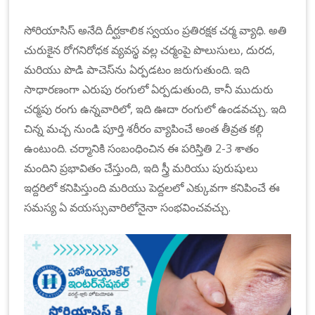
n
at
సోరియాసిస్ అనేది దీర్ఘకాలిక స్వయం ప్రతిరక్షక చర్మ వ్యాధి. అతి
io
చురుకైన రోగనిరోధక వ్యవస్థ వల్ల చర్మంపై పొలుసులు, దురద,
n
మరియు పొడి పాచెస్‌ను ఏర్పడటం జరుగుతుంది. ఇది
al
సాధారణంగా ఎరుపు రంగులో ఏర్పడుతుంది, కానీ ముదురు
|
చర్మపు రంగు ఉన్నవారిలో, ఇది ఊదా రంగులో ఉండవచ్చు. ఇది
చిన్న మచ్చ నుండి పూర్తి శరీరం వ్యాపించే అంత తీవ్రత కల్గి
ఉంటుంది. చర్మానికి సంబంధించిన ఈ పరిస్తితి 2-3 శాతం
మందిని ప్రభావితం చేస్తుంది, ఇది స్త్రీ మరియు పురుషులు
ఇద్దరిలో కనిపిస్తుంది మరియు పెద్దలలో ఎక్కువగా కనిపించే ఈ
సమస్య ఏ వయస్సువారిలోనైనా సంభవించవచ్చు.