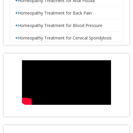
Homeopathy Treatment for Anal Fistula
Homeopathy Treatment for Back Pain
Homeopathy Treatment for Blood Pressure
Homeopathy Treatment for Cervical Spondylosis
Homeopathy Treatment for Constipation
1 CRORE SMILES LOGO LAUNCH
Homeopathy Treatment for Disc Bulge
Homeopathy Treatment for Diabetes
Homeopathy Treatment for Eczema
Homeopathy Treatment for Gastric Problems
Homeopathy Treatment for Gall Bladder Stone
Homeopathy Treatment for Hormone Imbalance
Latest Magazine