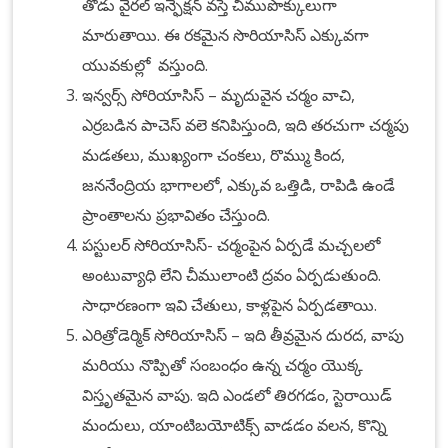
తోడు వైరల్ ఇన్ఫెక్షన్ వస్తే చీముపొక్కులుగా
మారుతాయి. ఈ రకమైన సొరియాసిస్ ఎక్కువగా
యువకుల్లో వస్తుంది.
ఇన్వర్స్ సోరియాసిస్ – మృదువైన చర్మం వాచి,
ఎర్రబడిన పాచెస్ వలె కనిపిస్తుంది, ఇది తరచుగా చర్మపు
మడతలు, ముఖ్యంగా చంకలు, రొమ్ము కింద,
జననేంద్రియ భాగాలలో, ఎక్కువ ఒత్తిడి, రాపిడి ఉండే
ప్రాంతాలను ప్రభావితం చేస్తుంది.
పస్టులర్ సోరియాసిస్- చర్మంపైన ఏర్పడే మచ్చలలో
అంటువ్యాధి లేని చీములాంటి ద్రవం ఏర్పడుతుంది.
సాధారణంగా ఇవి చేతులు, కాళ్లపైన ఏర్పడతాయి.
ఎరిత్రోడెర్మిక్ సోరియాసిస్ – ఇది తీవ్రమైన దురద, వాపు
మరియు నొప్పితో సంబంధం ఉన్న చర్మం యొక్క
విస్తృతమైన వాపు. ఇది ఎండలో తిరగడం, స్టెరాయిడ్
మందులు, యాంటిబయోటిక్స్ వాడడం వలన, కొన్ని