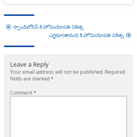
Post
స్పాండిలోసిస్ కి హోమియోపతి చికిత్స
navigation
ఎగ్జిమా(తామర) కి హోమియోపతి చికిత్స
Leave a Reply
Your email address will not be published.
Required
fields are marked
*
Comment
*