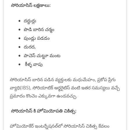
సోరియాసిస్ లక్షణాలు:
దద్దుర్లు
పొడి బారిన చర్మం
పుండ్లు పడడం
దురద,
పాచెస్ చుట్టూ మంట
కీళ్ళ వాపు
సోరియాసిస్ బారిన పడిన వ్యక్తులకు మధుమేహం, ప్రకోప ప్రేగు
వ్యాధి(IBS), సోరియాటిక్ ఆర్థరైటిస్ వంటి ఇతర సమస్యలు వచ్చే
ప్రమాదం కొంచెం ఎక్కువగా ఉండవచ్చు.
సోరియాసిస్ కి హోమియోపతి చికిత్స:
హోమియోకేర్ ఇంటర్నేషనల్‌లో సోరియాసిస్ చికిత్స కేవలం