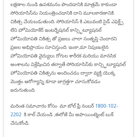
లక్షణాల నుండి ఉపశమనం పొందడానికి మాత్రమే కాకుండా
సోరియాసిస్‌ను నియంత్రించడానికి దాని మూలకారణానికి
చికిత్స చేయబడుతుంది. సోరియాసిస్ కి ఎటువంటి సైడ్ ఎఫెక్ట్స్
లేని హోమియోకేర్ ఇంటర్నేషనల్ కాన్స్టిట్యూషనల్
హోమియోపతి చికిత్స తో ప్రజలు చాలా సంతృప్తి చెందారని
ప్రజల అభిప్రాయం సూచిస్తుంది. ఇంకా,మా నిపుణులైన
హోమియోపతి వైద్యులు రోగుల శారీరక మరియు మానసిక
అంశాలను విశ్లేషించిన తర్వాతే సోరియాసిస్‌కు కాన్స్టిట్యూషనల్
హోమియోపతి చికిత్సను అందించడం ద్వారా వ్యక్తి యొక్క
మొత్తం ఆరోగ్యాన్ని కూడా జాగ్రత్తగా చూసుకోవడం
జరుగుతుంది.
మరింత సమాచారం కోసం మా టోల్ ఫ్రీ నంబర్
1800-102-
2202
కి కాల్ చేయండి ,ఈరోజే మీ అపాయింట్మెంట్ బుక్
చేసుకోండి.