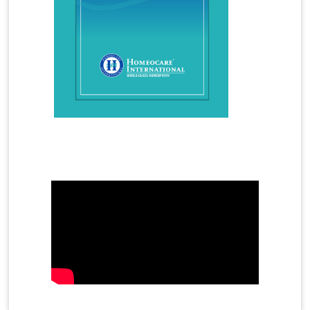
Homeopathy Treatments
Hormonal Imbalance
Hormonal Imbalance Treatment in Homeopathy
How Does Homeopathy Help a child with Autism
How to Overcome Gout Arthritis in Homeopathy
Hyperactivity in Children
Hyperthyroidism
Hyperthyroidism Treatment
Hypothyroidism
Hypothyroidism Treatment
Immunity
Infertility Treatment
Mother's Day Video
Female Infertility
Male Infertility
azoospermia
oligospermia
Insomnia
Irregular Periods
Irritable Bowel Syndrome
Joint Cell
Joint Pain Treatment