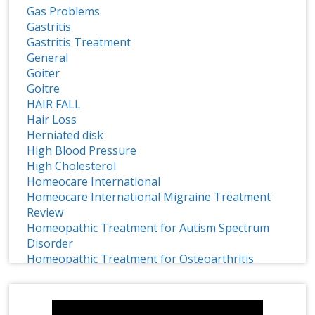
Gas Problems
Gastritis
Gastritis Treatment
General
Goiter
Goitre
HAIR FALL
Hair Loss
Herniated disk
High Blood Pressure
High Cholesterol
Homeocare International
Homeocare International Migraine Treatment
Review
Homeopathic Treatment for Autism Spectrum
Disorder
Homeopathic Treatment for Osteoarthritis
Homeopathy
Homeopathy Effective Treatment for ADHD
1 CRORE SMILES LOGO LAUNCH
Homeopathy for Treating Chronic Disc Bulge