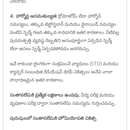
చేరుకోదు.
4.
హార్మోన్ల అసమతుల్యత:
క్రోమోజోమ్ లేదా హార్మోన్
సమస్యలు, తక్కువ టెస్టోస్టెరాన్ మరియు థైరాయిడ్ సమస్యల
వంటివి స్పెర్మ్ గణన తక్కువ కావడానికి ఇతర కారణాలు. వీటివల్ల
పునరుత్పత్తి వ్యవస్థ దెబ్బతిని అసంపూర్ణంగా ఏర్పడిన స్పెర్మ్
లేదా అసలు స్పెర్మ్ ఏర్పడకపోవడం జరగవచ్చు.
ఇవే కాకుండా లైంగికంగా సంక్రమించే వ్యాధులు (STD) మరియు
క్యాన్సర్ సంబంధిత రేడియేషన్ థెరపీ చికిత్సలు అనేవి చాలా
సాధారణమైన ఇతర కారణాలు.
సంతానలేమికి ప్రత్యేక లక్షణాలు ఉండవు.
వీర్య పరీక్ష మరియు
వృషణాల పరీక్ష ద్వారా సంతానలేమి సమస్యను గుర్తించవచ్చు.
పురుషులలో సంతానలేమికి
హోమియోపతి చికిత్స