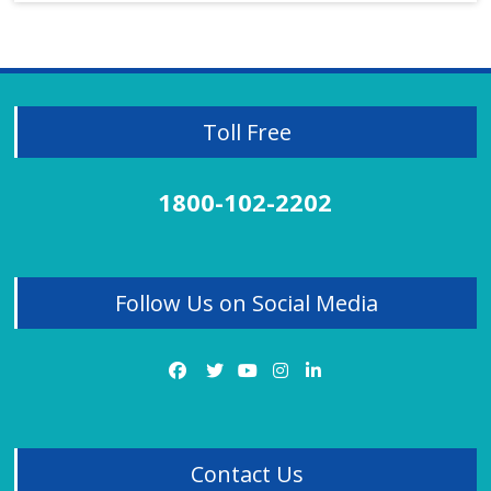
Juvenile Diabetes
Kidney Stones
Homeopathy Treatment for Kidney Stones
Knee Pain Treatment
Lichen Planus
Toll Free
Liver Disorder
Migraine
Mobile Effect
1800-102-2202
Neck Pain
Obesity Treatment
Osteoarthritis
Panic Attacks
Follow Us on Social Media
PCOD
PCOD Treatment Review
PCOS
Piles
Piles Treatment
Premature Ejaculation
Psoriasis
Contact Us
Rheumatoid Arthritis Treatment Review