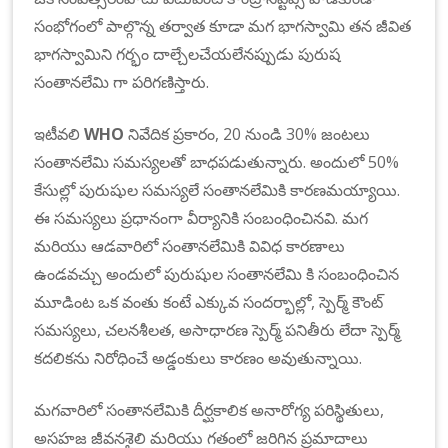
సంభోగంలో పాల్గొన్న తర్వాత కూడా మగ భాగస్వామి తన జీవిత
భాగస్వామిని గర్భం దాల్చేలచేయలేనప్పుడు పురుష
సంతానలేమి గా పరిగణిస్తారు.
ఇటీవలి
WHO
నివేదిక ప్రకారం, 20 నుండి 30% జంటలు
సంతానలేమి సమస్యలతో బాధపడుతున్నారు. అందులో 50%
కేసుల్లో పురుషుల సమస్యలే సంతానలేమికి కారణమయ్యాయి.
ఈ సమస్యలు ప్రధానంగా వీర్యానికి సంబంధించినవి. మగ
మరియు ఆడవారిలో సంతానలేమికి వివిధ కారణాలు
ఉండవచ్చు అందులో పురుషుల సంతానలేమి కి సంబంధించిన
మూడింట ఒక వంతు కంటే ఎక్కువ సందర్భాల్లో, స్పెర్మ్ కౌంట్
సమస్యలు, చలనశీలత, అసాధారణ స్పెర్మ్ పనితీరు లేదా స్పెర్మ్
కదలికను నిరోధించే అడ్డంకులు కారణం అవుతున్నాయి.
మగవారిలో ​సంతానలేమికి దీర్ఘకాలిక అనారోగ్య పరిస్థితులు,
అసహజ జీవనశైలి మరియు గతంలో జరిగిన ప్రమాదాలు