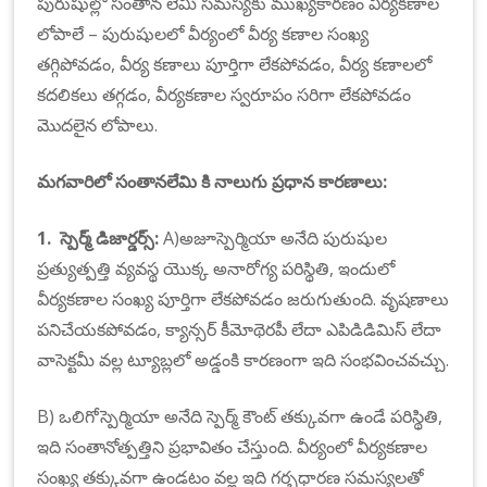
పురుషుల్లో సంతాన లేమి సమస్యకు ముఖ్యకారణం వీర్యకణాల
లోపాలే – పురుషులలో వీర్యంలో వీర్య కణాల సంఖ్య
తగ్గిపోవడం, వీర్య కణాలు పూర్తిగా లేకపోవడం, వీర్య కణాలలో
కదలికలు తగ్గడం, వీర్యకణాల స్వరూపం సరిగా లేకపోవడం
మొదలైన లోపాలు.
మగవారిలో సంతానలేమి కి నాలుగు ప్రధాన కారణాలు:
1. స్పెర్మ్ డిజార్డర్స్:
A)అజూస్పెర్మియా అనేది పురుషుల
ప్రత్యుత్పత్తి వ్యవస్థ యొక్క అనారోగ్య పరిస్థితి, ఇందులో
వీర్యకణాల సంఖ్య పూర్తిగా లేకపోవడం జరుగుతుంది. వృషణాలు
పనిచేయకపోవడం, క్యాన్సర్ కీమోథెరపీ లేదా ఎపిడిడిమిస్ లేదా
వాసెక్టమీ వల్ల ట్యూబ్లలో అడ్డంకి కారణంగా ఇది సంభవించవచ్చు.
B) ఒలిగోస్పెర్మియా అనేది స్పెర్మ్ కౌంట్ తక్కువగా ఉండే పరిస్థితి,
ఇది సంతానోత్పత్తిని ప్రభావితం చేస్తుంది. వీర్యంలో వీర్యకణాల
సంఖ్య తక్కువగా ఉండటం వల్ల ఇది గర్భధారణ సమస్యలతో