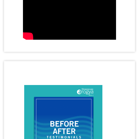
HOMEOPATHY IMMUNITY BOOSTER
Homeopathy in Treating Chronic Asthma
Homeopathy Treatment
Homeopathy Treatment for Adenoids in Children
Homeopathy Treatment for Anal Fistula
Homeopathy Treatment for Anxiety
Homeopathy Treatment for Cervical Spondylosis
Homeopathy Treatment for Disc Bulge
Homeopathy Treatment for Frozen Shoulder
Homeopathy Treatment for Gastritis
Latest Magazine
Homeopathy Treatment for Immunity Booster
Homeopathy Treatment for Joint Pain
Homeopathy Treatment for Migraine
Homeopathy Treatment for Panic Attacks
Homeopathy Treatment for Premature
Ejaculation
Homeopathy Treatment for Rheumatoid Arthritis
Homeopathy Treatment for Tennis Elbow
Homeopathy Treatment for Thyroid
Homeopathy Treatment for Vitiligo