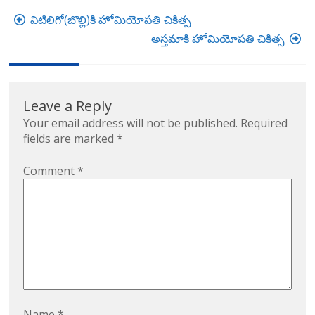
Post
విటిలిగో(బొల్లి)కి హోమియోపతి చికిత్స
navigation
అస్తమాకి హోమియోపతి చికిత్స
Leave a Reply
Your email address will not be published.
Required
fields are marked
*
Comment
*
Name
*