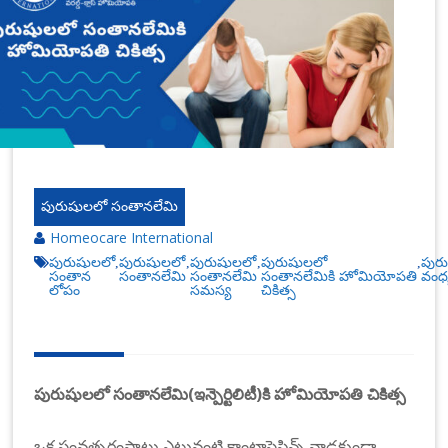
n
at
io
n
al
|
పురుషులలో సంతానలేమి
Homeocare International
పురుషులలో
పురుషులలో
పురుషులలో
పురుషులలో
పురు
,
,
,
,
సంతాన
సంతానలేమి
సంతానలేమి
సంతానలేమికి హోమియోపతి
వంధ్
లోపం
సమస్య
చికిత్స
పురుషులలో సంతానలేమి(ఇన్పెర్టిలిటీ)కి హోమియోపతి చికిత్స
ఒక సంవత్సరంపాటు ఎటువంటి కాంట్రాసెప్టివ్స్ వాడకుండా