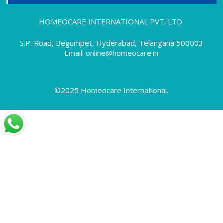
Sciatica Treatment
Sexual Problems
HOMEOCARE INTERNATIONAL PVT. LTD.
Sinus Pain
Sinusitis
S.P. Road, Begumpet, Hyderabad, Telangana 500003
Skin Allergy
Email: online@homeocare.in
Skin Allergy Treatment
Skin Problems
Special Offers
©2025 Homeocare International.
Swollen Feet
Tennis Elbow
Throat Infection
Thyroid Disorders
Thyroid Treatment
Times Health Excellence Awards
Tonsillitis Treatment
Treating Gastric Problems with Homeopathy
Treatment
Treatment for Sciatica using Homeopathy
Uncategorized
Varicocele
Varicose Veins