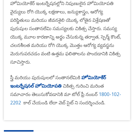
హోమియోకేర్ ఇంటర్నేషనల్లోని నిపుణులైన హోమియోపతి
వైద్యులు రోగి యొక్క లక్షణాలు, జన్యుశాస్త్రం, ఆరోగ్య
పరిస్థితులు మరియు జీవనశైలి యొక్క లోతైన విశ్లేషణతో
పురుషుల సంతానలేమి సమస్యలకు చికిత్స చేస్తారు. సమస్య
యొక్క మూల కారణాన్ని అర్థం చేసుకున్న తర్వాత, స్పెర్మ్ కౌంట్,
చలనశీలత మరియు రోగి యొక్క మొత్తం ఆరోగ్య వ్యవస్థను
మెరుగుపరచడం వంటి ఉత్తమ ఫలితాలను పొందడానికి చికిత్స
సూచిస్తారు.
స్త్రీ మరియు పురుషులలో సంతానలేమికి
హోమియోకేర్
ఇంటర్నేషనల్ హోమియోపతి
చికిత్స గురించి మరింత
సమాచారం తెలుసుకోవడానికి మా టోల్ ఫ్రీ నంబర్
1800-102-
2202
కాల్ చేయండి లేదా వెబ్ సైట్ ని సందర్శించండి.