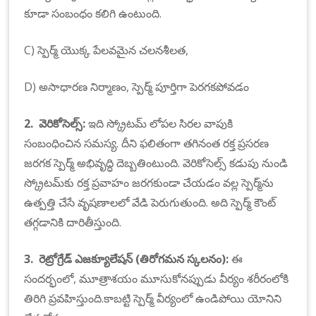
కూడా సంబంధం కలిగి ఉంటుంది.
C) స్పెర్మ్ యొక్క పేలవమైన చలనశీలత,
D) అసాధారణ నిర్మాణం, స్పెర్మ్ పూర్తిగా పెరగకపోవడం
2. వెరికోసెల్స్:
ఇది స్క్రోటమ్ లోపల సిరల వాపుకి
సంబంధించిన సమస్య. దీని ఫలితంగా తగినంత రక్త ప్రసరణ
జరగక స్పెర్మ్ అభివృద్ధి దెబ్బతింటుంది. వెరికోసెల్స్ కడుపు నుండి
స్క్రోటమ్‌కు రక్త ప్రవాహం జరగకుండా చేయడం వల్ల స్పెర్మ్‌ను
ఉత్పత్తి చేసే వృషణాలలో వేడి పెరుగుతుంది. అది స్పెర్మ్ కౌంట్
తగ్గడానికి దారితీస్తుంది.
3. రెట్రోగ్రేడ్ ఎజక్యూలేషన్ (తిరోగమన స్కలనం):
ఈ
సందర్భంలో, ​మూత్రాశయం మూసుకోనప్పుడు వీర్యం శరీరంలోకి
తిరిగి ప్రవహిస్తుంది.కాబట్టి స్పెర్మ్ వీర్యంలో ఉండిపోయి యోనిని