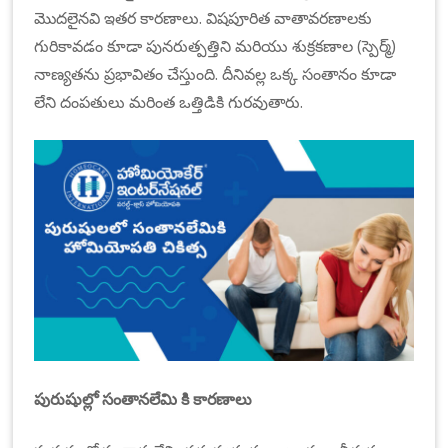
మొదలైనవి ఇతర ​కారణాలు. విషపూరిత ​వాతావరణాలకు
గురికావడం కూడా పునరుత్పత్తిని మరియు శుక్రకణాల (స్పెర్మ్)
నాణ్యతను ప్రభావితం చేస్తుంది. దీనివల్ల ఒక్క సంతానం కూడా
లేని దంపతులు ​మరింత ఒత్తిడికి గురవుతారు.
పురుషుల్లో సంతానలేమి
కి కారణాలు